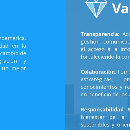
Va
Transparencia
: Ac
noamérica,
gestión, comunicac
dad en la
el acceso a la inf
ercambio de
fortaleciendo la con
gración y
a un mejor
Colaboración
: Fome
estratégicas, 
conocimientos y re
en beneficio de los 
Responsabilidad S
bienestar de la s
sostenibles y orie