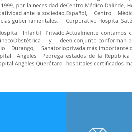
 1999, por la necesidad de
Centro Médico Dalinde, Ho
atividad ante la sociedad,
Español, Centro Médi
ancias gubernamentales.
Corporativo Hospital Satél
spital Infantil Privado,
Actualmente contamos co
inecoObstétrica y de
en conjunto conforman el
rio Durango, Sanatorio
privada más importante de
pital Angeles Pedregal,
estados de la República 
spital Angeles Querétaro,
hospitales certificados m