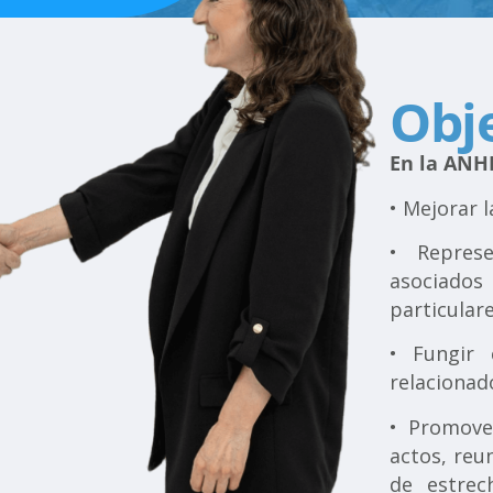
Obj
En la ANH
• Mejorar 
• Repres
asociado
particula
• Fungir
relacionad
• Promove
actos, reu
de estrec