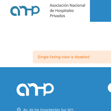
Single listing view is disabled
Av. de los Insurgentes Sur 601,