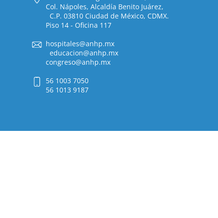
Col. Nápoles, Alcaldía Benito Juárez,
C.P. 03810 Ciudad de México, CDMX.
Piso 14 - Oficina 117
hospitales@anhp.mx
educacion@anhp.mx
congreso@anhp.mx
56 1003 7050
56 1013 9187