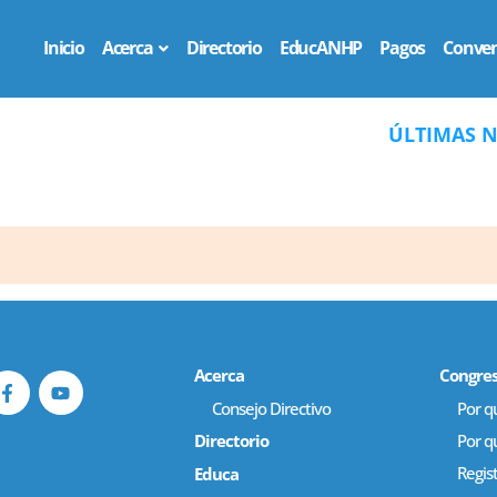
Inicio
Acerca
Directorio
EducANHP
Pagos
Conven
ÚLTIMAS NOT
Acerca
Congre
Consejo Directivo
Por qu
Directorio
Por q
Regis
Educa