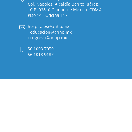
Col. Nápoles, Alcaldía Benito Juárez,
C.P. 03810 Ciudad de México, CDMX.
Piso 14 - Oficina 117
hospitales@anhp.mx
educacion@anhp.mx
congreso@anhp.mx
56 1003 7050
56 1013 9187