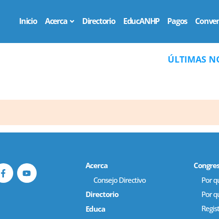
Inicio
Acerca
Directorio
EducANHP
Pagos
Conven
ÚLTIMAS NOTI
Acerca
Congre
Consejo Directivo
Por qu
Directorio
Por q
Regis
Educa