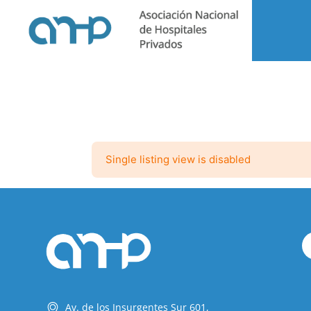
Single listing view is disabled
Av. de los Insurgentes Sur 601,